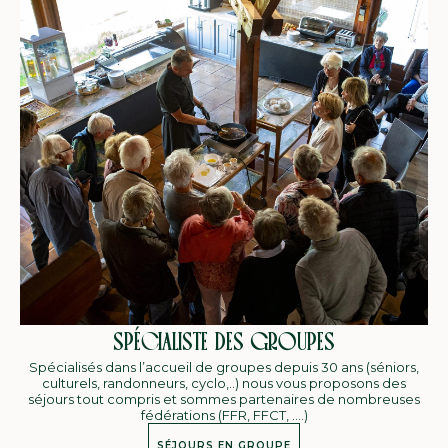
SPÉCIALISTE DES GROUPES
Spécialisés dans l’accueil de groupes depuis 30 ans (séniors,
culturels, randonneurs, cyclo,..) nous vous proposons des
séjours tout compris et sommes partenaires de nombreuses
fédérations (FFR, FFCT, ….)
SÉJOURS EN GROUPE